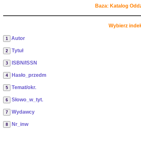
Baza: Katalog Oddz
Wybierz indek
Autor
Tytuł
ISBN/ISSN
Hasło_przedm
Temat/okr.
Słowo_w_tyt.
Wydawcy
Nr_inw