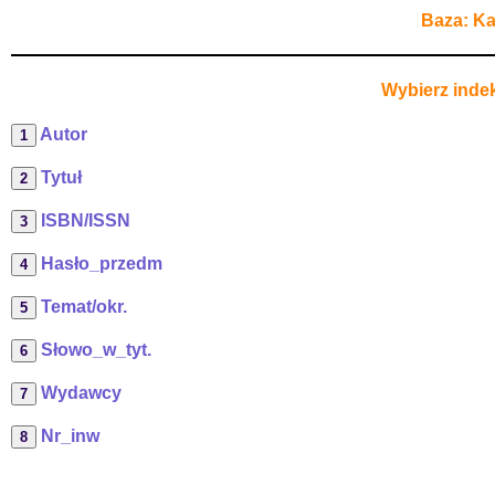
Baza: Ka
Wybierz indek
Autor
Tytuł
ISBN/ISSN
Hasło_przedm
Temat/okr.
Słowo_w_tyt.
Wydawcy
Nr_inw