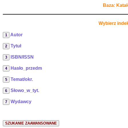
Baza: Kata
Wybierz indek
Autor
Tytuł
ISBN/ISSN
Hasło_przedm
Temat/okr.
Słowo_w_tyt.
Wydawcy