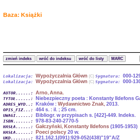
Baza: Książki
Wypożyczalnia Główn
000-12
Lokalizacja:
(C)
Sygnatura:
Wypożyczalnia Główn
000-13
Lokalizacja:
(C)
Sygnatura:
Arno, Anna.
AUTOR......:
Niebezpieczny poeta : Konstanty Ildefons G
TYTUŁ......:
Kraków :
Wydawnictwo Znak,
2013.
ADRES_WYD..:
464 s. : il. ; 25 cm.
OPIS_FIZ...:
Bibliogr. w przypisach s. [422]-449. Indeks.
UWAGI......:
978-83-240-2770-5
ISBN.......:
Gałczyński, Konstanty Ildefons
(1905-1953)
HASŁA......:
Poeci polscy
20 w.
HASŁA......:
821.162.1(091):929-052(438)"19"A/Z
UKD........: