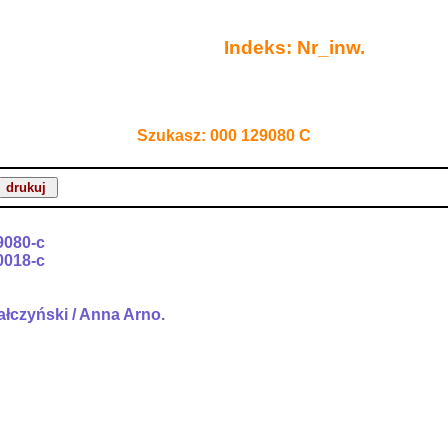
Indeks: Nr_inw.
Szukasz: 000 129080 C
9080-c
0018-c
ałczyński / Anna Arno.