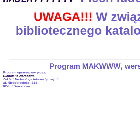
UWAGA!!!
W związ
bibliotecznego katal
Program MAKWWW, wersja 
Program opracowany przez:
Biblioteka Narodowa
Zakład Technologii Informatycznych
al. Niepodległości 213
02-086 Warszawa