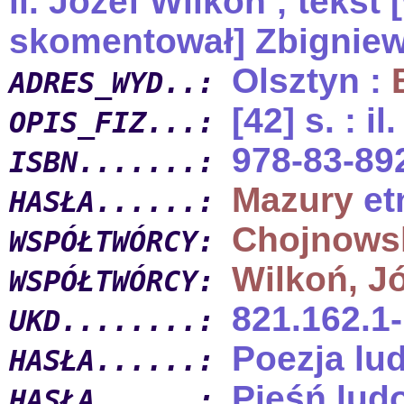
il. Józef Wilkoń ; tekst
skomentował] Zbigniew
Olsztyn :
ADRES_WYD..:
[42] s. : i
OPIS_FIZ...:
978-83-89
ISBN.......:
Mazury
et
HASŁA......:
Chojnowsk
WSPÓŁTWÓRCY:
Wilkoń, J
WSPÓŁTWÓRCY:
821.162.1-
UKD........:
Poezja lu
HASŁA......:
Pieśń lud
HASŁA......: