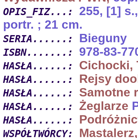
255, [1] s.,
OPIS_FIZ...:
portr. ; 21 cm.
Bieguny
SERIA......:
978-83-77
ISBN.......:
Cichocki,
HASŁA......:
Rejsy doo
HASŁA......:
Samotne r
HASŁA......:
Żeglarze
P
HASŁA......:
Podróżnic
HASŁA......:
Mastalerz,
WSPÓŁTWÓRCY: