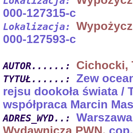
Lokalizacja:
000-127315-c
Wypożycz
Lokalizacja:
000-127593-c
Cichocki,
AUTOR......:
Zew ocean
TYTUŁ......:
rejsu dookoła świata /
współpraca Marcin Mast
Warszawa
ADRES_WYD..:
Wydawnicza PWN,
cop.