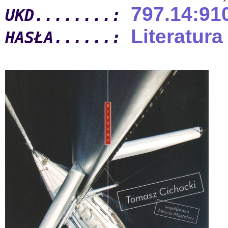
797.14:91
UKD........:
Literatura
HASŁA......: