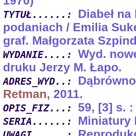
1970)
Diabeł na
TYTUŁ......:
podaniach / Emilia Suk
graf. Małgorzata Szpind
Wyd. nowe 
WYDANIE....:
druku Jerzy M. Łapo.
Dąbrówno
ADRES_WYD..:
Retman,
2011.
59, [3] s. :
OPIS_FIZ...:
Miniatury 
SERIA......:
Reprodukc
UWAGI......: