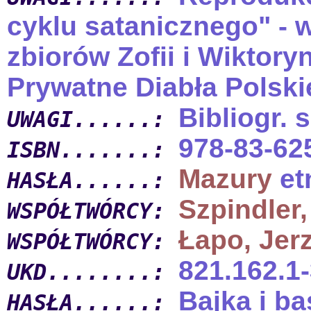
cyklu satanicznego" - 
zbiorów Zofii i Wikto
Prywatne Diabła Polski
Bibliogr. s
UWAGI......:
978-83-62
ISBN.......:
Mazury
et
HASŁA......:
Szpindler,
WSPÓŁTWÓRCY:
Łapo, Jer
WSPÓŁTWÓRCY:
821.162.1-
UKD........:
Bajka i b
HASŁA......: