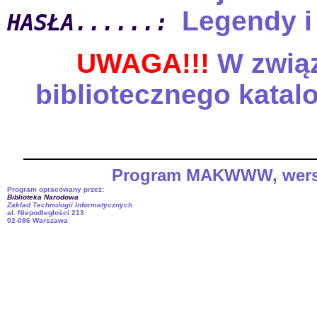
Legendy i
HASŁA......:
UWAGA!!!
W związ
bibliotecznego katal
Program MAKWWW, wersja 
Program opracowany przez:
Biblioteka Narodowa
Zakład Technologii Informatycznych
al. Niepodległości 213
02-086 Warszawa