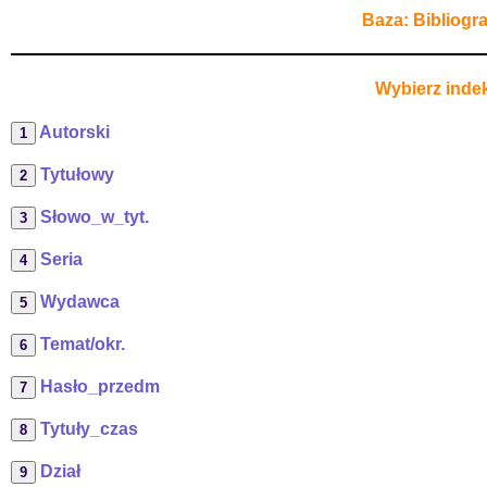
Baza: Bibliogr
Wybierz indek
Autorski
Tytułowy
Słowo_w_tyt.
Seria
Wydawca
Temat/okr.
Hasło_przedm
Tytuły_czas
Dział